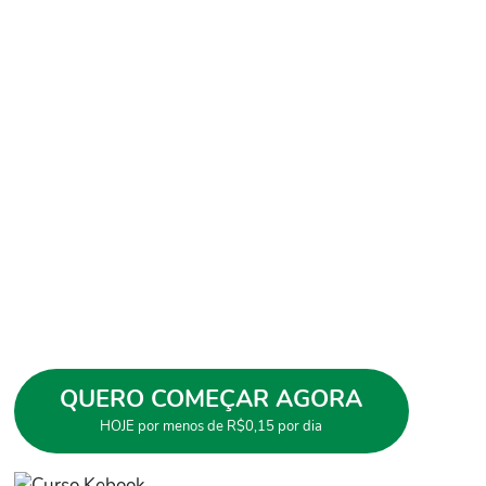
Membros
Compartilhar
Aula: Excel para assistente
administrativo
Descubra como melhorar suas atividades
administrativas com o Excel e saiba como gerar
soluções mais assertivas, trabalhos visualmente
agradáveis, relatórios profissionais, gráficos mais
bonitos e ganhe destaque no seu mercado de atuação.
*
R$8,71
7x
antes R$89,54
ou apenas R$53,25 à vista
QUERO COMEÇAR AGORA
HOJE por menos de R$0,15 por dia