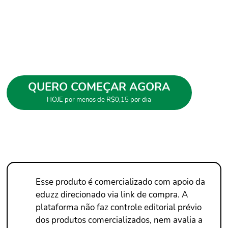
soluções mais assertivas, trabalhos visualmente
agradáveis, relatórios profissionais, gráficos mais
bonitos e ganhe destaque no seu mercado de atuação.
*
R$8,71
7x
antes R$89,54
ou apenas R$53,25 à vista
QUERO COMEÇAR AGORA
HOJE por menos de R$0,15 por dia
Esse produto é comercializado com apoio da
eduzz direcionado via link de compra. A
plataforma não faz controle editorial prévio
dos produtos comercializados, nem avalia a