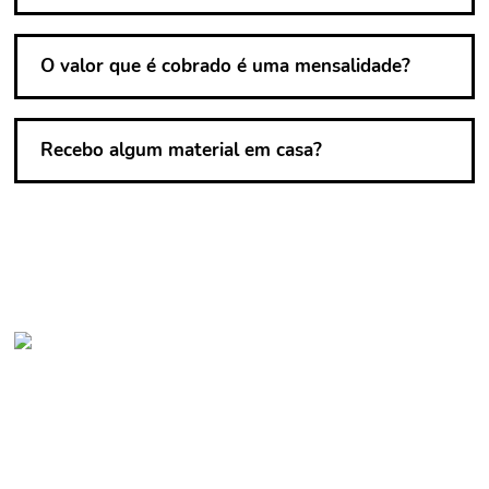
O valor que é cobrado é uma mensalidade?
Recebo algum material em casa?
Aula: Excel para assistente
administrativo
Descubra como melhorar suas atividades
administrativas com o Excel e saiba como gerar