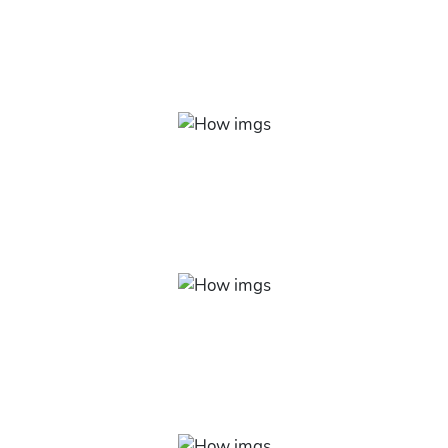
Aprenda como usar o Excel para produzir relatórios
mais assertivos, gráficos bem apresentados e demais
atividades realizadas.
O melhor sobre o Excel
Domine as funções, recursos e ferramentas básicas
indispensáveis do software e conquiste o diferencial em
seu trabalho administrativo.
Novas oportunidades
Encontre o conhecimento ideal para se destacar na área
de administração e consiga melhorar a prática de suas
funções com o Excel.