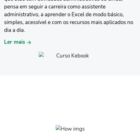
pensa em seguir a carreira como assistente
administrativo, a aprender o Excel de modo básico,
simples, acessível e com os recursos mais aplicados no
dia a dia.
Aqui você vai descobrir como criar um relatório de
Ler mais
forma eficiente, vai saber como produzir gráficos mais
bonitos e profissionais, vai dominar o Excel para as
funções utilizadas na área e ainda, ter a chance de se
destacar no ramo administrativo.
O QUE VOCÊ VAI
APRENDER
Rotinas administrativas