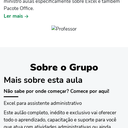
ministro aulas especificamente sobre Excel e também
Pacote Office.
Ler mais
Se você já perdeu alguma oportunidade de emprego ou
de crescimento profissional por não saber como utilizar
planilhas, gráficos ou até mesmo um simples relatório,
saiba que você não está sozinho! Em todos esses anos,
inúmeros de meus alunos tinham o mesmo problema
antes de conhecer o meu método. Então, fique
tranquilo(a)! Eu sei como conduzir você passo a passo
Sobre o Grupo
para utilizar o máximo do que o Excel e outros
programas do Pacote Office tem a oferecer.
Mais sobre esta aula
Não sabe por onde começar? Comece por aqui!
Excel para assistente administrativo
Este aulão completo, inédito e exclusivo vai oferecer
todo o aprendizado, capacitação e suporte para você
que atua com atividades administrativas ou ainda,