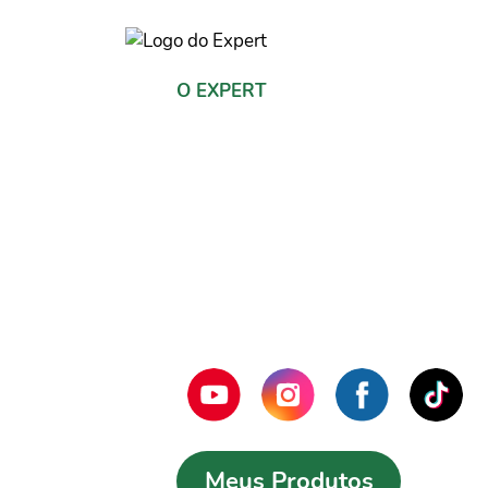
O EXPERT
Michel Fab
Especialista em excel com mais de 15
busca em seus conteúdos compartilha
conhecimento, métodos e técnicas pa
profissionalizar na criação de planilh
dominar todos os recursos e funções 
oferece.
Meus Produtos