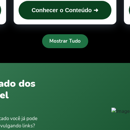
Conhecer o Conteúdo ➜
Mostrar Tudo
iado dos
el
tado você já pode
ivulgando links?